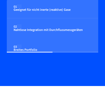
01
Geeignet für nicht inerte (reaktive) Gase
02
Nahtlose Integration mit Durchflussmessgeräten
03
Breites Portfolio
04
Anpassbare Steuerung an den Kundenprozess
05
Starke Erfolgsbilanz