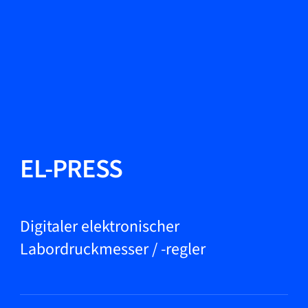
Sprache ändern
Schließen
Zurück
Zurück
Suche...
DE
Produkte
EL-PRESS
Märkte
Digitaler elektronischer
Labordruckmesser / -regler
Service & Support