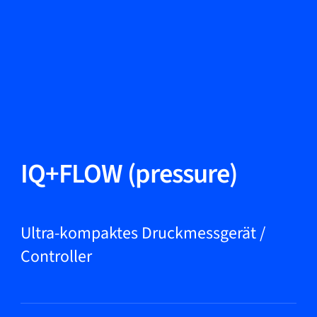
Sprache ändern
Schließen
Zurück
Zurück
Suche...
DE
Produkte
IQ+FLOW (pressure)
Märkte
Ultra-kompaktes Druckmessgerät /
Controller
Service & Support