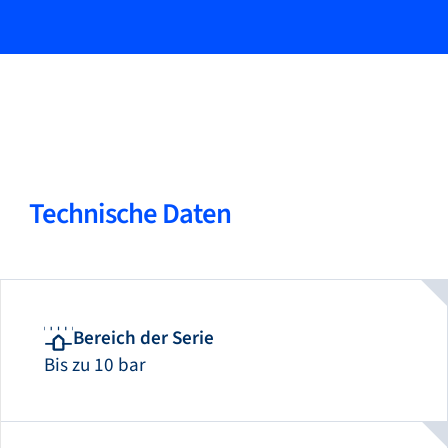
05
Plug & Perform Manifold-Montagen möglich
06
Inline- & Top-mount-Montage
Technische Daten
Bereich der Serie
Bis zu 10 bar