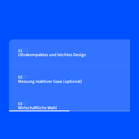
01
Ultrakompaktes und leichtes Design
02
Messung reaktiver Gase (optional)
03
Wirtschaftliche Wahl
04
Anpassbare Steuerung an den Kundenprozess