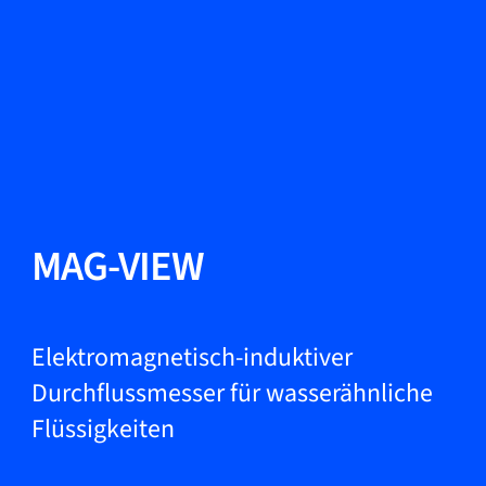
Sprache ändern
Schließen
Zurück
Zurück
Suche...
DE
Produkte
MAG-VIEW
Märkte
Elektromagnetisch-induktiver
Durchflussmesser für wasserähnliche
Flüssigkeiten
Service & Support