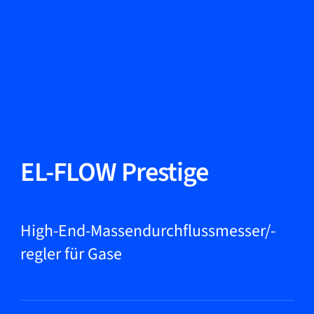
Sprache ändern
Schließen
Zurück
Zurück
Suche...
DE
Produkte
EL-FLOW Prestige
Märkte
High-End-Massendurchflussmesser/-
regler für Gase
Service & Support