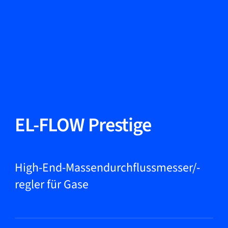
Sprache ändern
Schließen
Zurück
Zurück
Suche...
DE
Produkte
EL-FLOW Prestige
Märkte
High-End-Massendurchflussmesser/-
regler für Gase
Service & Support