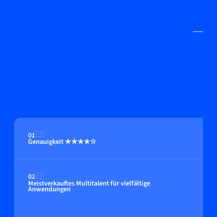
01
Genauigkeit ★★★★☆
02
Meistverkauftes Multitalent für vielfältige
Anwendungen