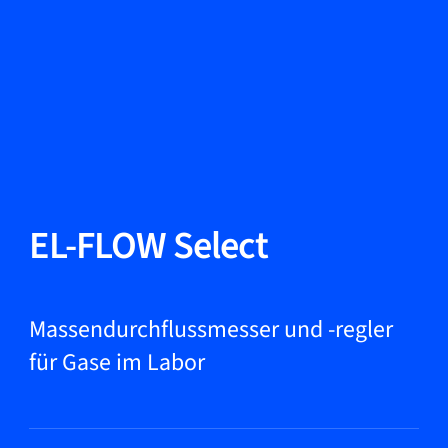
Sprache ändern
Schließen
Zurück
Zurück
Suche...
DE
Produkte
EL-FLOW Select
Märkte
Massendurchflussmesser und -regler
für Gase im Labor
Service & Support