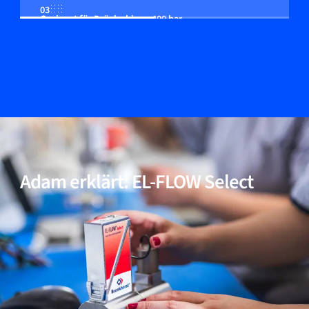
03
Geeignet für Drücke bis zu 400 bar
04
Multi-Fluid/Multi-Range-Funktionalität (optional)
05
Inkl. Modelle für Anwendungen mit hoher Reinheit
und niedrigem ΔP
Adam erklärt: EL-FLOW Select
06
Bewährte Leistung