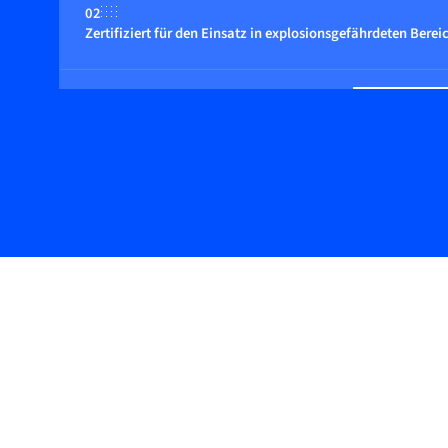
02
Zertifiziert für den Einsatz in explosionsgefährdeten Berei
03
Geeignet für nicht inerte (reaktive) Gase
04
Durchflussregelung durch integriertes oder gekoppeltes Re