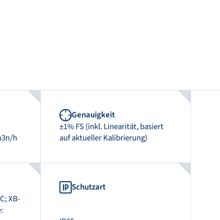
Genauigkeit
±1% FS (inkl. Linearität, basiert
m3n/h
auf aktueller Kalibrierung)
Schutzart
C; XB-
: