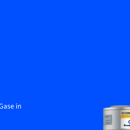
Zurück
Wissenscenter
Kontakt aufnehmen
Service & Support
DE
My Bronkhorst
Gase in