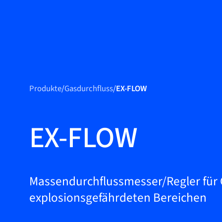
Produkte
Produkte
Produkte
/
Gasdurchfluss
/
EX-FLOW
Märkte
Service &
EX-FLOW
Support
Flow Academy
Bronkhorst
Massendurchflussmesser/Regler für 
explosionsgefährdeten Bereichen
Kontakt aufnehmen