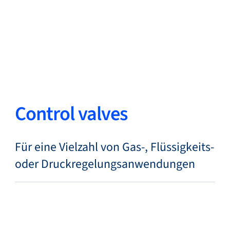
Zurück
Sprache ändern
Schließen
Zurück
Control valves
Suche...
DE
Für eine Vielzahl von Gas-, Flüssigkeits-
oder Druckregelungsanwendungen
Produkte
Märkte