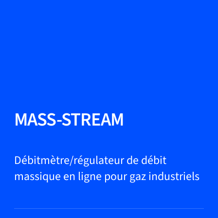
Changer de langue
Fermer
Retour
Retour
Recherche...
FR
Produits
MASS-STREAM
Applications
Débitmètre/régulateur de débit
massique en ligne pour gaz industriels
Service et assistance