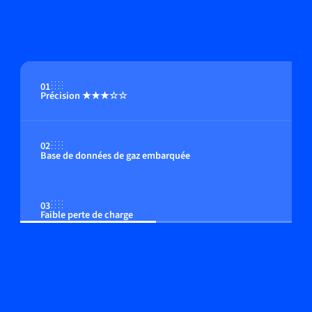
01
Précision ★★★☆☆
02
Base de données de gaz embarquée
03
Faible perte de charge
04
Option : afficheur multi-fonctions intégré