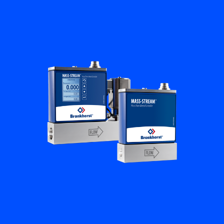
Académie Flow
Bronkhorst
Contact