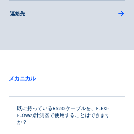
: Single Column Link Button
連絡先
サービス＆サポート
フローアカデミー
Bronkhorst
メカニカル
既に持っているRS232ケーブルを、FLEXI-
連絡を取る
FLOWの計測器で使用することはできます
か？