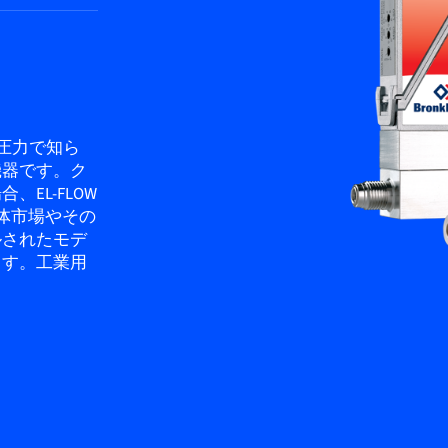
格圧力で知ら
機器です。ク
EL-FLOW
導体市場やその
ルされたモデ
ます。工業用