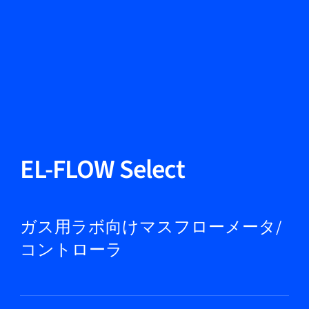
言語を変える
閉じる
戻る
戻る
検索
JA
製品紹介
EL-FLOW Select
市場
ガス用ラボ向けマスフローメータ/
コントローラ
サービス＆サポート