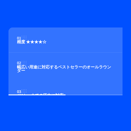
01
精度 ★★★★☆
02
幅広い用途に対応するベストセラーのオールラウン
ダー
03
400 bar までの圧力に対応
04
マルチガス/マルチレンジ機能（オプション）