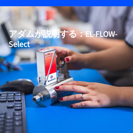
05
高純度および低ΔP用途向けモデルを含む
アダムが説明する：EL-FLOW-
06
実証済みの性能
Select