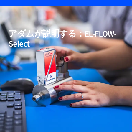
05
高純度および低ΔP用途向けモデルを含む
アダムが説明する：EL-FLOW-
06
実証済みの性能
Select