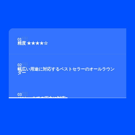
01
精度 ★★★★☆
02
幅広い用途に対応するベストセラーのオールラウン
ダー
03
400 bar までの圧力に対応
04
マルチガス/マルチレンジ機能（オプション）