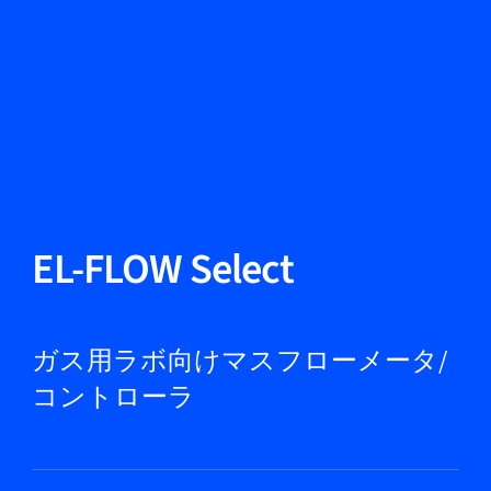
言語を変える
閉じる
戻る
戻る
検索
JA
製品紹介
EL-FLOW Select
市場
ガス用ラボ向けマスフローメータ/
コントローラ
サービス＆サポート