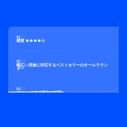
01
精度 ★★★★☆
02
幅広い用途に対応するベストセラーのオールラウン
ダー
03
400 bar までの圧力に対応
04
マルチガス/マルチレンジ機能（オプション）