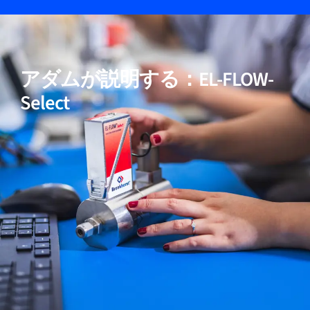
05
高純度および低ΔP用途向けモデルを含む
アダムが説明する：EL-FLOW-
06
実証済みの性能
Select