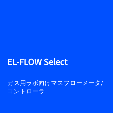
言語を変える
閉じる
戻る
戻る
検索
JA
製品紹介
EL-FLOW Select
市場
ガス用ラボ向けマスフローメータ/
コントローラ
サービス＆サポート