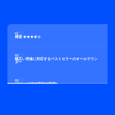
01
精度 ★★★★☆
02
幅広い用途に対応するベストセラーのオールラウン
ダー
03
400 bar までの圧力に対応
04
マルチガス/マルチレンジ機能（オプション）