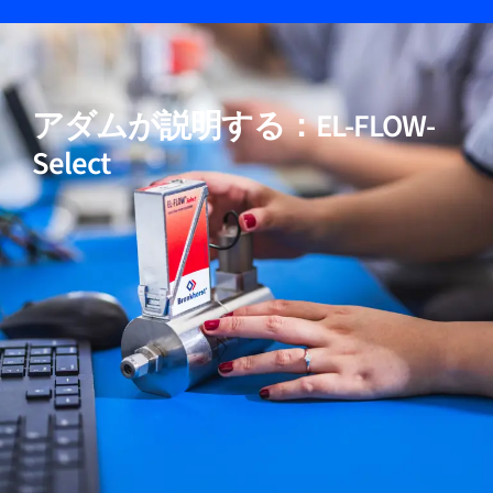
05
高純度および低ΔP用途向けモデルを含む
アダムが説明する：EL-FLOW-
06
実証済みの性能
Select