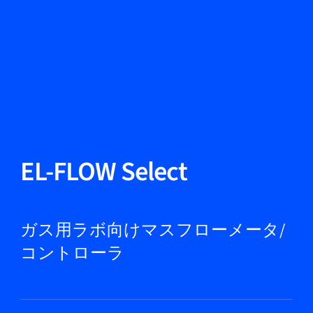
言語を変える
閉じる
戻る
戻る
検索
JA
製品紹介
EL-FLOW Select
市場
ガス用ラボ向けマスフローメータ/
コントローラ
サービス＆サポート