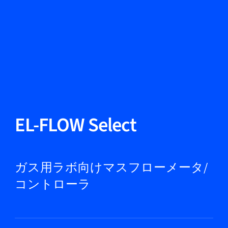
言語を変える
閉じる
戻る
戻る
検索
JA
製品紹介
EL-FLOW Select
市場
ガス用ラボ向けマスフローメータ/
コントローラ
サービス＆サポート