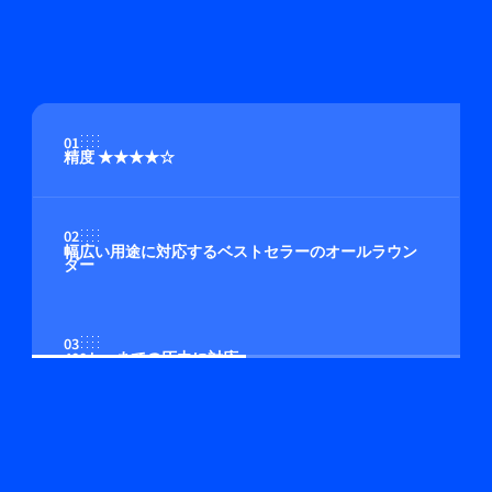
01
精度 ★★★★☆
02
幅広い用途に対応するベストセラーのオールラウン
ダー
03
400 bar までの圧力に対応
04
マルチガス/マルチレンジ機能（オプション）