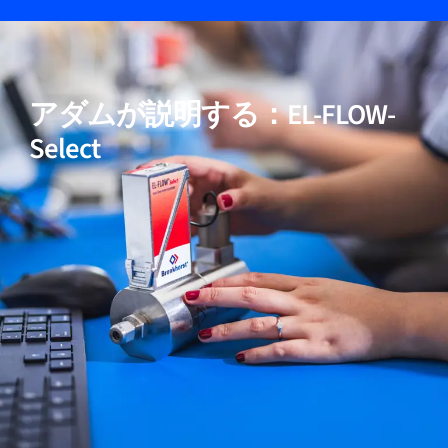
05
高純度および低ΔP用途向けモデルを含む
アダムが説明する：EL-FLOW-
06
実証済みの性能
Select