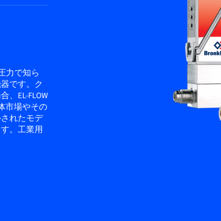
格圧力で知ら
機器です。ク
EL-FLOW
導体市場やその
ルされたモデ
ます。工業用