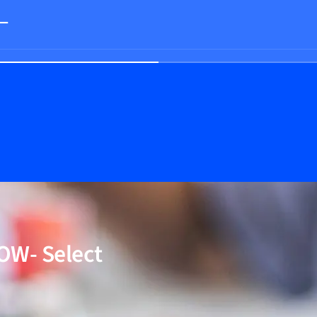
ー
 Select