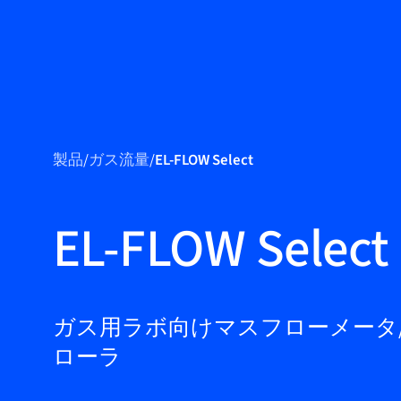
製品
製品紹介
製品
/
ガス流量
/
EL-FLOW Select
市場
サービス＆サポー
EL-FLOW Select
ト
フローアカデミー
Bronkhorst
ガス用ラボ向けマスフローメータ
ローラ
連絡を取る