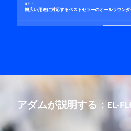
02
幅広い用途に対応するベストセラーのオールラウンダ
03
400 bar までの圧力に対応
04
マルチガス/マルチレンジ機能（オプション）
05
高純度および低ΔP用途向けモデルを含む
アダムが説明する：EL-FLOW-
06
実証済みの性能