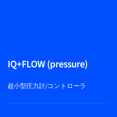
言語を変える
閉じる
戻る
戻る
検索
JA
製品紹介
IQ+FLOW (pressure)
市場
超小型圧力計/コントローラ
サービス＆サポート