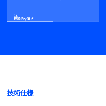
03
経済的な選択
04
顧客プロセスへの調整可能なコントロール
05
プラグ＆マニホールド・アセンブリーが可能
06
インライン＆トップマウント
技術仕様