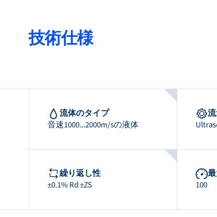
技術仕様
流体のタイプ
流
音速1000...2000m/sの液体
Ultras
繰り返し性
最
±0.1% Rd ±ZS
100