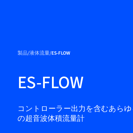
製品
製品紹介
製品
/
液体流量
/
ES-FLOW
市場
サービス＆サポー
ES-FLOW
ト
フローアカデミー
Bronkhorst
コントローラー出力を含むあらゆ
の超音波体積流量計
連絡を取る