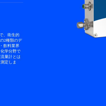
計で、衛生的
の2種類のデ
品・飲料業界
。化学分野で
波流量計とは
に測定しま