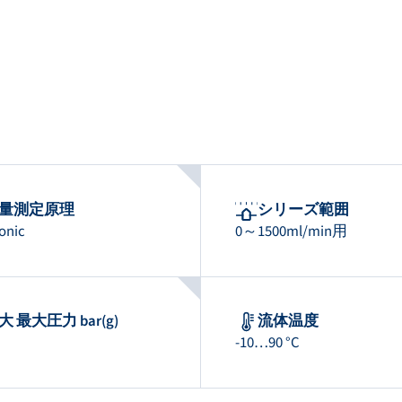
量測定原理
シリーズ範囲
onic
0～1500ml/min用
大 最大圧力 bar(g)
流体温度
-10…90 °C