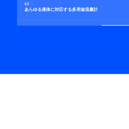
02
あらゆる液体に対応する多用途流量計
03
ストレートチューブのため、本質的に衛生的な機器（オ
04
内部容積を最小限に抑えたコンパクト設計
05
流量計に可動部がない
06
カスタマイズされたI/O、アラーム、カウンタオプシ