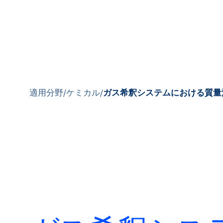
製品
適用分野
/
ケミカル
/
ガス希釈システムにおける質量
製品紹介
市場
サービス＆サポー
ト
フローアカデミー