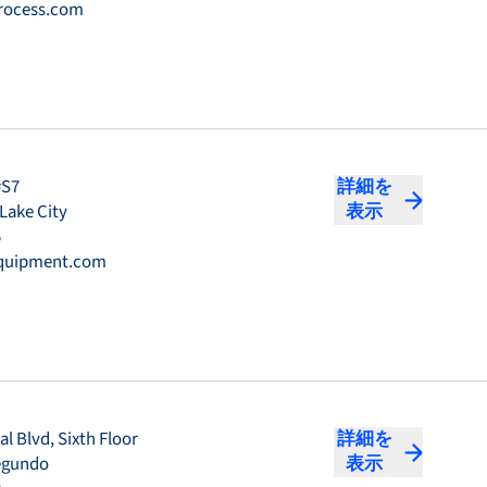
rocess.com
#S7
詳細を
 Lake City
表示
5
equipment.com
l Blvd, Sixth Floor
詳細を
Segundo
表示