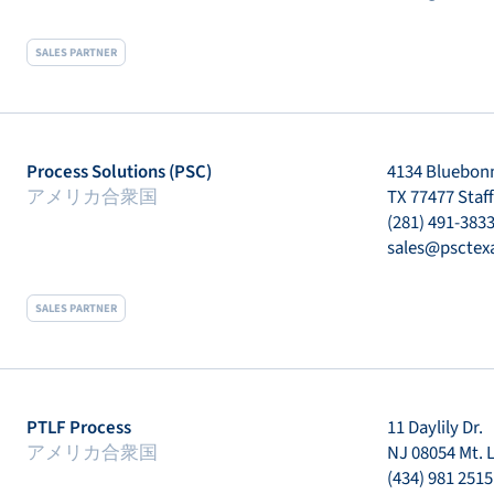
SALES PARTNER
Process Solutions (PSC)
4134 Bluebonn
アメリカ合衆国
TX 77477 Staf
(281) 491-383
sales@psctex
SALES PARTNER
PTLF Process
11 Daylily Dr.
アメリカ合衆国
NJ 08054 Mt. 
(434) 981 2515