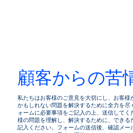
製品
言語を変える
製品紹介
市場
顧客からの苦
サービス＆サポート
フローアカデミー
Bronkhorst
私たちはお客様のご意見を大切にし、お客様
かもしれない問題を解決するために全力を尽
連絡を取る
ォームに必要事項をご記入の上、送信してく
様の問題を理解し、解決するために、できる
記入ください。フォームの送信後、確認メー