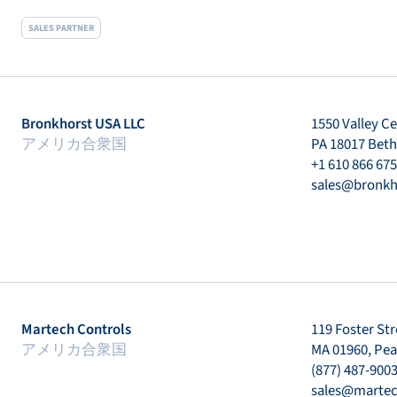
SALES PARTNER
Bronkhorst USA LLC
1550 Valley C
アメリカ合衆国
PA 18017 Bet
+1 610 866 67
sales@bronkh
Martech Controls
119 Foster Str
アメリカ合衆国
MA 01960, Pe
(877) 487-900
sales@martec