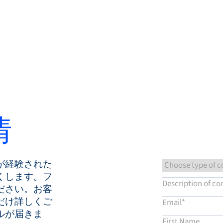
知識ベース
サービス＆サポート
情
が経験された
くします。フ
ださい。お客
だけ詳しくご
ルが届きま