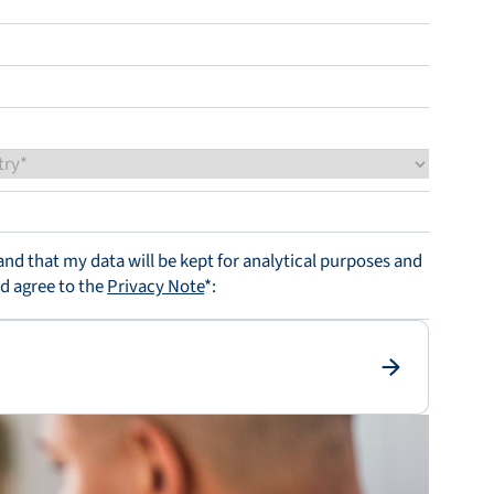
tand that my data will be kept for analytical purposes and
nd agree to the
Privacy Note
*: