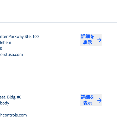
enter Parkway Ste, 100
詳細を
hlehem
表示
50
orstusa.com
eet, Bldg. #6
詳細を
abody
表示
3
hcontrols.com