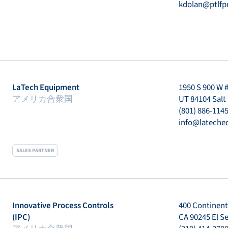
kdolan@ptlfp
LaTech Equipment
1950 S 900 W 
アメリカ合衆国
UT 84104 Salt
(801) 886-114
info@latech
SALES PARTNER
Innovative Process Controls
400 Continenta
(IPC)
CA 90245 El 