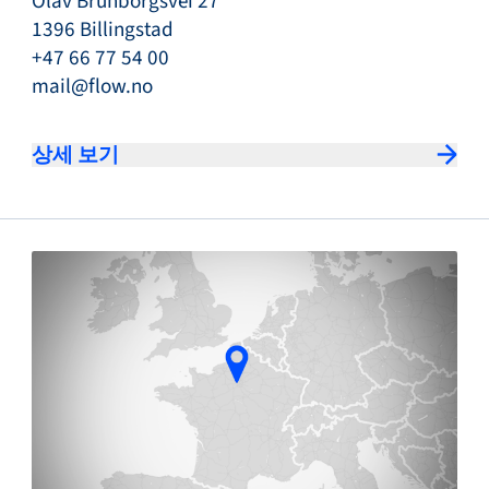
Olav Brunborgsvei 27
1396 Billingstad
+47 66 77 54 00
mail@flow.no
상세 보기