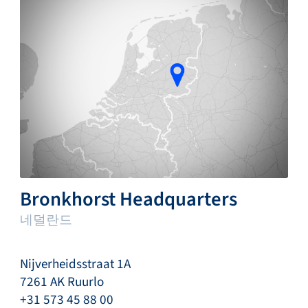
Bronkhorst Headquarters
네덜란드
Nijverheidsstraat 1A
7261 AK Ruurlo
+31 573 45 88 00