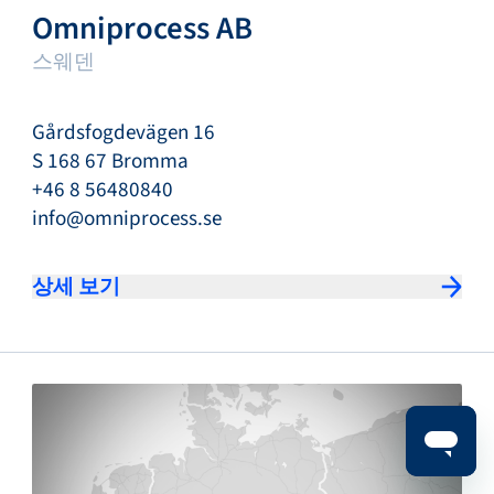
Omniprocess AB
스웨덴
Gårdsfogdevägen 16
S 168 67 Bromma
+46 8 56480840
info@omniprocess.se
상세 보기