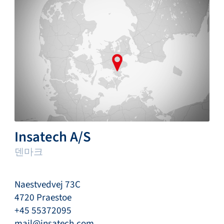
Insatech A/S
덴마크
Naestvedvej 73C
4720 Praestoe
+45 55372095
mail@insatech.com