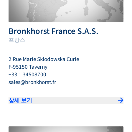
Bronkhorst France S.A.S.
프랑스
2 Rue Marie Sklodowska Curie
F-95150 Taverny
+33 1 34508700
sales@bronkhorst.fr
상세 보기