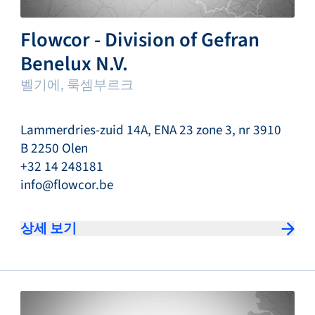
Flowcor - Division of Gefran
Benelux N.V.
벨기에, 룩셈부르크
Lammerdries-zuid 14A, ENA 23 zone 3, nr 3910
B 2250 Olen
+32 14 248181
info@flowcor.be
상세 보기