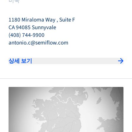
미국
1180 Miraloma Way , Suite F
CA 94085 Sunnyvale
(408) 744-9900
antonio.c@semiflow.com
상세 보기