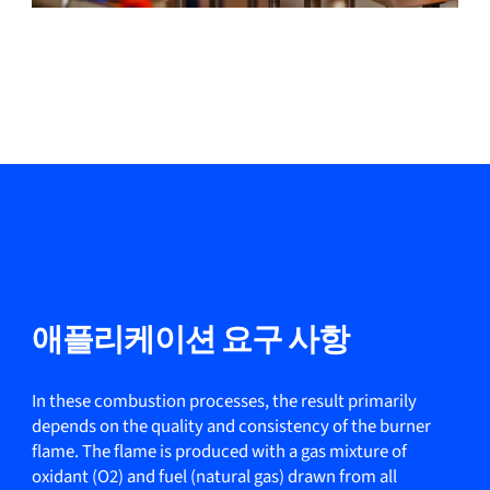
애플리케이션 요구 사항
In these combustion processes, the result primarily
depends on the quality and consistency of the burner
flame. The flame is produced with a gas mixture of
oxidant (O2) and fuel (natural gas) drawn from all