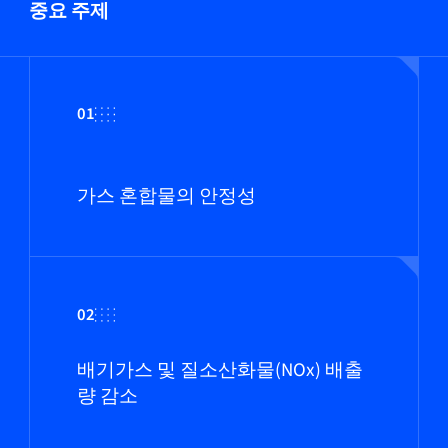
중요 주제
01
가스 혼합물의 안정성
02
배기가스 및 질소산화물(NOx) 배출
량 감소