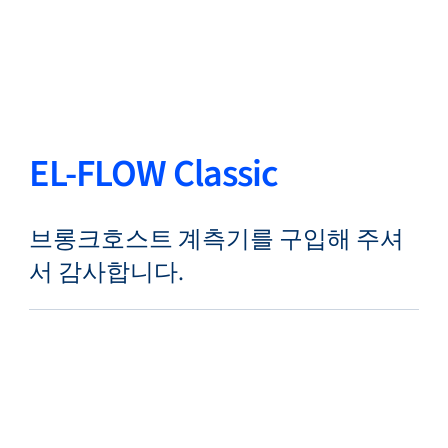
뒤로
언어 변경
닫기
뒤로
EL-FLOW Classic
브롱크호스트 계측기를 구입해 주셔
찾기...
KO
서 감사합니다.
제품
마켓