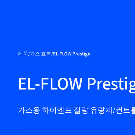
제품
제품
/
가스 흐름
/
EL-FLOW Prestige
마켓
서비스 및 지원
EL-FLOW Presti
플로우 아카데
미
Bronkhorst
가스용 하이엔드 질량 유량계/컨트
연락하기