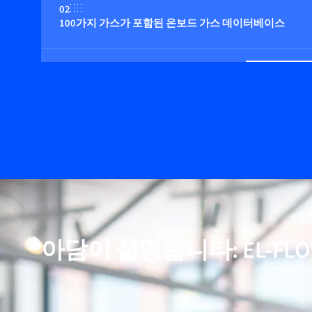
02
100가지 가스가 포함된 온보드 가스 데이터베이스
03
최대 100bar의 압력에 적합
04
온보드 압력 보정(옵션)
05
비활성(반응성) 가스에 적합
아담이 설명합니다: EL-FLOW 
06
정확한 온도 보정