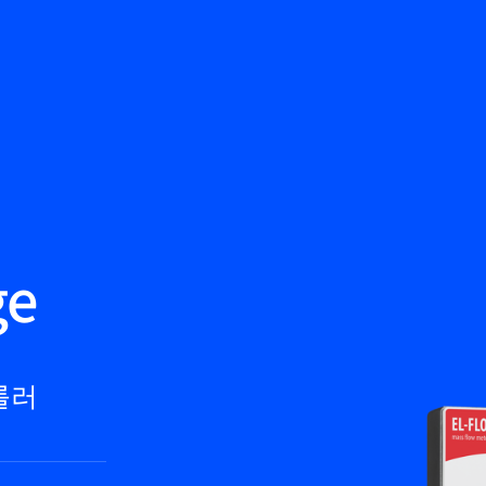
뒤로
제품
지식 기반
문의하기
서비스 & 지원
KO
My Bronkhorst
ge
롤러