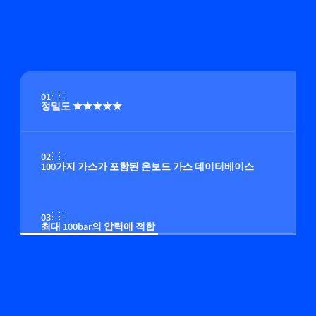
01
정밀도 ★★★★★
02
100가지 가스가 포함된 온보드 가스 데이터베이스
03
최대 100bar의 압력에 적합
04
온보드 압력 보정(옵션)