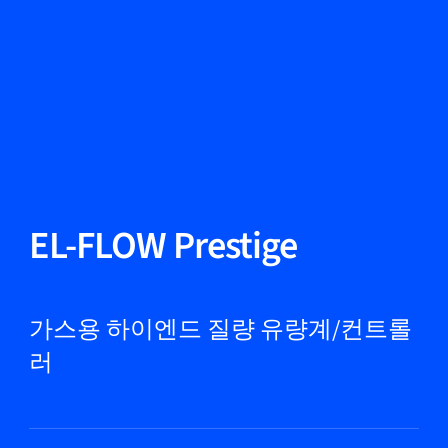
언어 변경
닫기
뒤로
뒤로
찾기...
KO
제품
EL-FLOW Prestige
마켓
가스용 하이엔드 질량 유량계/컨트롤
러
서비스 및 지원