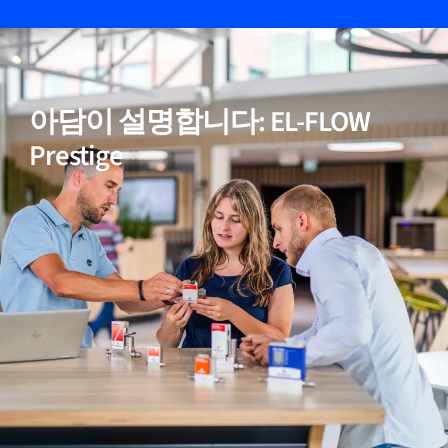
05
비활성(반응성) 가스에 적합
아담이 설명합니다: EL-FLOW
06
정확한 온도 보정
Prestige