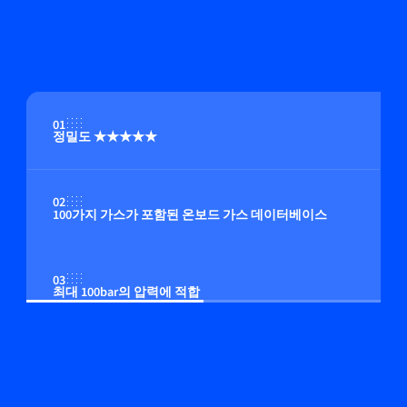
01
정밀도 ★★★★★
02
100가지 가스가 포함된 온보드 가스 데이터베이스
03
최대 100bar의 압력에 적합
04
온보드 압력 보정(옵션)