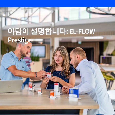
05
비활성(반응성) 가스에 적합
아담이 설명합니다: EL-FLOW
06
정확한 온도 보정
Prestige