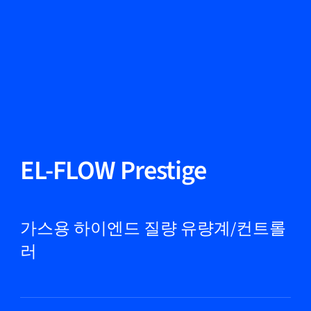
언어 변경
닫기
뒤로
뒤로
찾기...
KO
제품
EL-FLOW Prestige
마켓
가스용 하이엔드 질량 유량계/컨트롤
러
서비스 및 지원