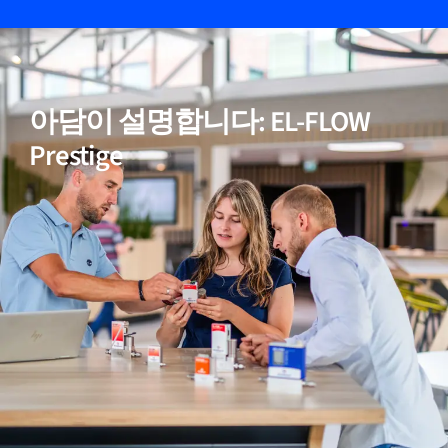
05
비활성(반응성) 가스에 적합
아담이 설명합니다: EL-FLOW
06
정확한 온도 보정
Prestige