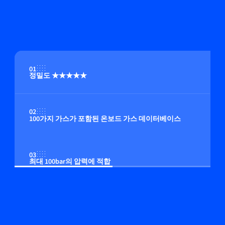
01
정밀도 ★★★★★
02
100가지 가스가 포함된 온보드 가스 데이터베이스
03
최대 100bar의 압력에 적합
04
온보드 압력 보정(옵션)