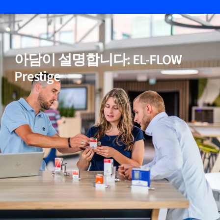
05
비활성(반응성) 가스에 적합
아담이 설명합니다: EL-FLOW
06
정확한 온도 보정
Prestige