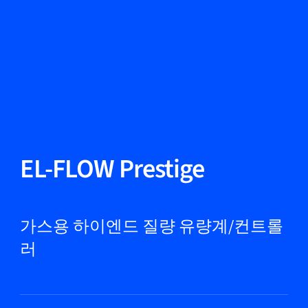
언어 변경
닫기
뒤로
뒤로
찾기...
KO
제품
EL-FLOW Prestige
마켓
가스용 하이엔드 질량 유량계/컨트롤
러
서비스 및 지원