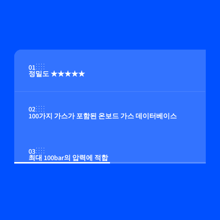
01
정밀도 ★★★★★
02
100가지 가스가 포함된 온보드 가스 데이터베이스
03
최대 100bar의 압력에 적합
04
온보드 압력 보정(옵션)