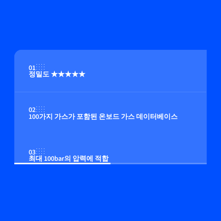
01
정밀도 ★★★★★
02
100가지 가스가 포함된 온보드 가스 데이터베이스
03
최대 100bar의 압력에 적합
04
온보드 압력 보정(옵션)