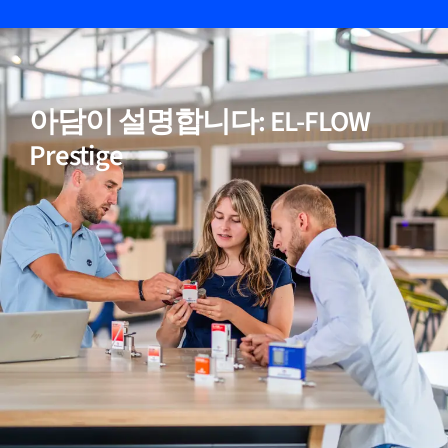
05
비활성(반응성) 가스에 적합
아담이 설명합니다: EL-FLOW
06
정확한 온도 보정
Prestige