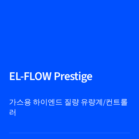
언어 변경
닫기
뒤로
뒤로
찾기...
KO
제품
EL-FLOW Prestige
마켓
가스용 하이엔드 질량 유량계/컨트롤
러
서비스 및 지원