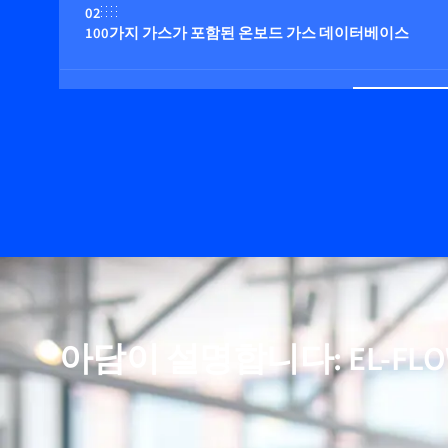
02
100가지 가스가 포함된 온보드 가스 데이터베이스
03
최대 100bar의 압력에 적합
04
온보드 압력 보정(옵션)
05
비활성(반응성) 가스에 적합
아담이 설명합니다: EL-FLOW 
06
정확한 온도 보정