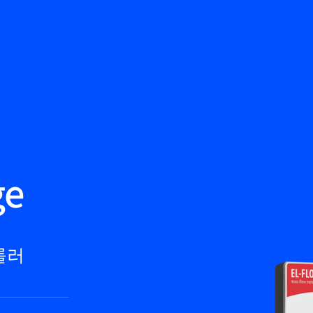
뒤로
제품
지식 기반
문의하기
서비스 & 지원
KO
My Bronkhorst
ge
롤러