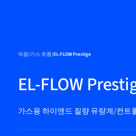
제품
제품
/
가스 흐름
/
EL-FLOW Prestige
마켓
서비스 및 지원
EL-FLOW Presti
플로우 아카데
미
Bronkhorst
가스용 하이엔드 질량 유량계/컨트
연락하기