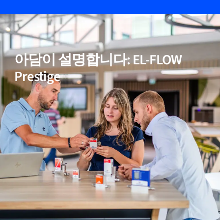
05
비활성(반응성) 가스에 적합
아담이 설명합니다: EL-FLOW
06
정확한 온도 보정
Prestige