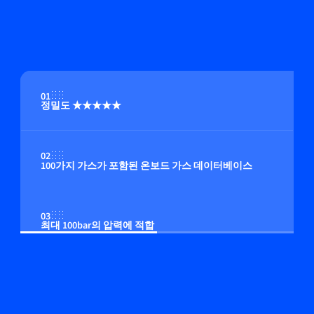
01
정밀도 ★★★★★
02
100가지 가스가 포함된 온보드 가스 데이터베이스
03
최대 100bar의 압력에 적합
04
온보드 압력 보정(옵션)