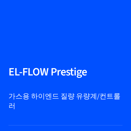
언어 변경
닫기
뒤로
뒤로
찾기...
KO
제품
EL-FLOW Prestige
마켓
가스용 하이엔드 질량 유량계/컨트롤
러
서비스 및 지원