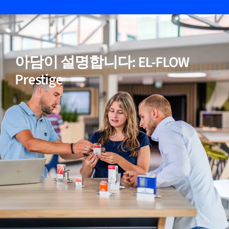
05
비활성(반응성) 가스에 적합
아담이 설명합니다: EL-FLOW
06
정확한 온도 보정
Prestige