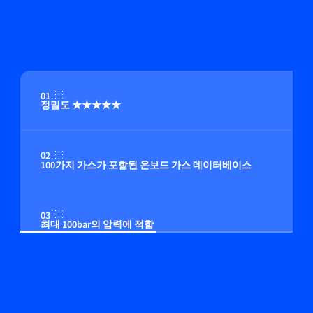
01
정밀도 ★★★★★
02
100가지 가스가 포함된 온보드 가스 데이터베이스
03
최대 100bar의 압력에 적합
04
온보드 압력 보정(옵션)