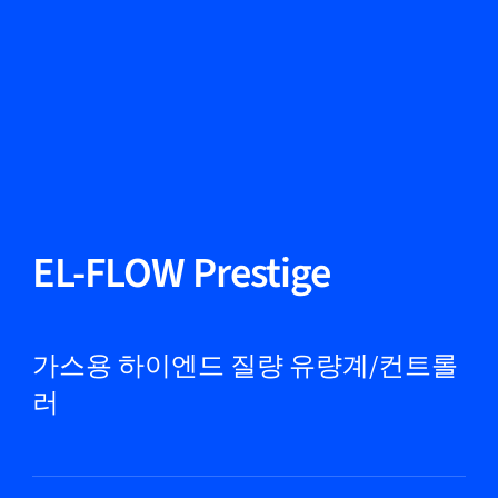
언어 변경
닫기
뒤로
뒤로
찾기...
KO
제품
EL-FLOW Prestige
마켓
가스용 하이엔드 질량 유량계/컨트롤
러
서비스 및 지원