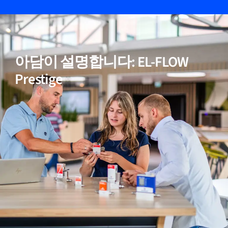
05
비활성(반응성) 가스에 적합
아담이 설명합니다: EL-FLOW
06
정확한 온도 보정
Prestige