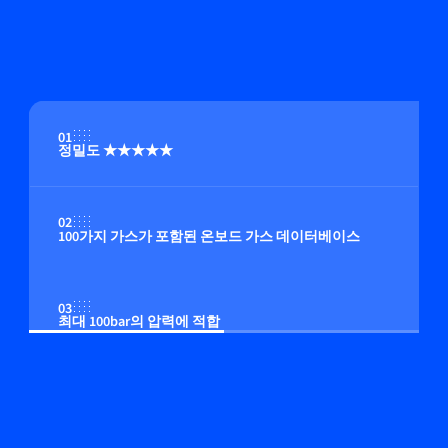
01
정밀도 ★★★★★
02
100가지 가스가 포함된 온보드 가스 데이터베이스
03
최대 100bar의 압력에 적합
04
온보드 압력 보정(옵션)