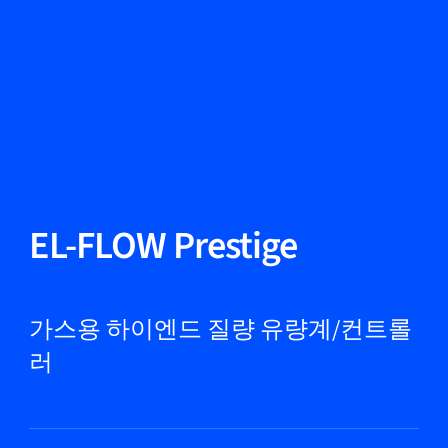
언어 변경
닫기
뒤로
뒤로
찾기...
KO
제품
EL-FLOW Prestige
마켓
가스용 하이엔드 질량 유량계/컨트롤
러
서비스 및 지원