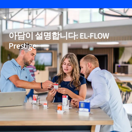
05
비활성(반응성) 가스에 적합
아담이 설명합니다: EL-FLOW
06
정확한 온도 보정
Prestige