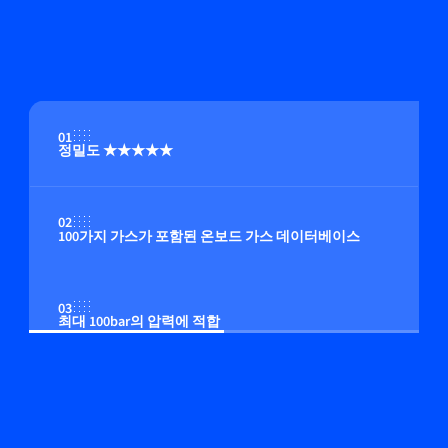
01
정밀도 ★★★★★
02
100가지 가스가 포함된 온보드 가스 데이터베이스
03
최대 100bar의 압력에 적합
04
온보드 압력 보정(옵션)