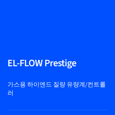
언어 변경
닫기
뒤로
뒤로
찾기...
KO
제품
EL-FLOW Prestige
마켓
가스용 하이엔드 질량 유량계/컨트롤
러
서비스 및 지원