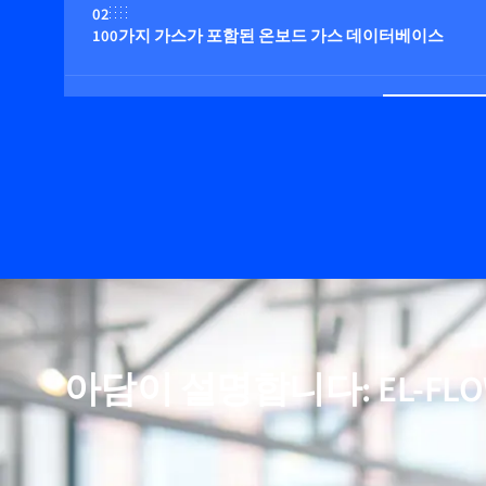
02
100가지 가스가 포함된 온보드 가스 데이터베이스
03
최대 100bar의 압력에 적합
04
온보드 압력 보정(옵션)
05
비활성(반응성) 가스에 적합
아담이 설명합니다: EL-FLOW 
06
정확한 온도 보정