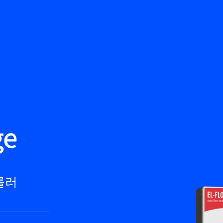
뒤로
제품
지식 기반
문의하기
서비스 & 지원
KO
My Bronkhorst
ge
롤러