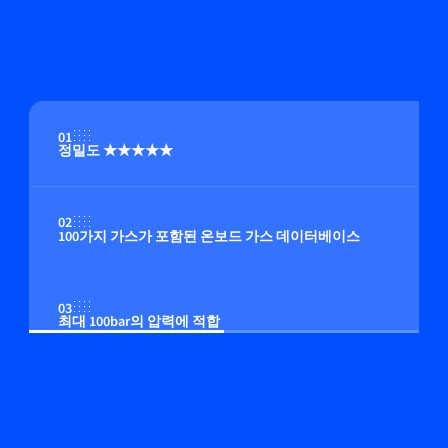
01
정밀도 ★★★★★
02
100가지 가스가 포함된 온보드 가스 데이터베이스
03
최대 100bar의 압력에 적합
04
온보드 압력 보정(옵션)