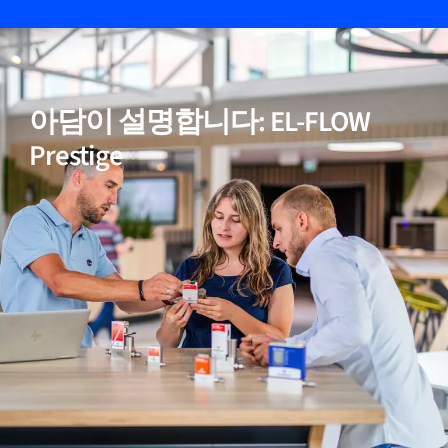
05
비활성(반응성) 가스에 적합
아담이 설명합니다: EL-FLOW
06
정확한 온도 보정
Prestige