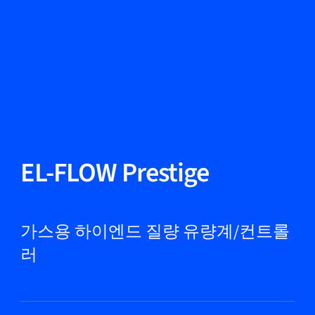
언어 변경
닫기
뒤로
뒤로
찾기...
KO
제품
EL-FLOW Prestige
마켓
가스용 하이엔드 질량 유량계/컨트롤
러
서비스 및 지원