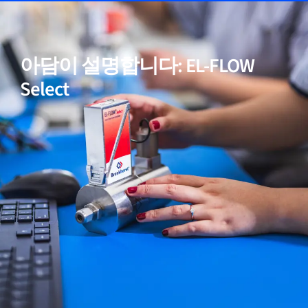
05
고순도 및 저 ΔP 응용을 위한 모델 포함
아담이 설명합니다: EL-FLOW
06
입증된 성능
Select