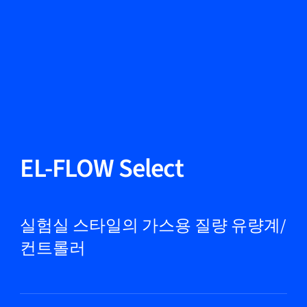
언어 변경
닫기
뒤로
뒤로
찾기...
KO
제품
EL-FLOW Select
마켓
실험실 스타일의 가스용 질량 유량계/
컨트롤러
서비스 및 지원