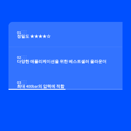
01
정밀도 ★★★★☆
02
다양한 애플리케이션을 위한 베스트셀러 올라운더
03
최대 400bar의 압력에 적합
04
멀티 유체/멀티 범위 기능(옵션)