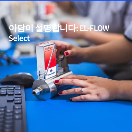
05
고순도 및 저 ΔP 응용을 위한 모델 포함
아담이 설명합니다: EL-FLOW
06
입증된 성능
Select