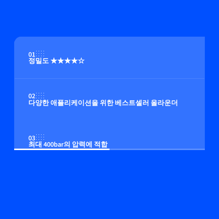
01
정밀도 ★★★★☆
02
다양한 애플리케이션을 위한 베스트셀러 올라운더
03
최대 400bar의 압력에 적합
04
멀티 유체/멀티 범위 기능(옵션)