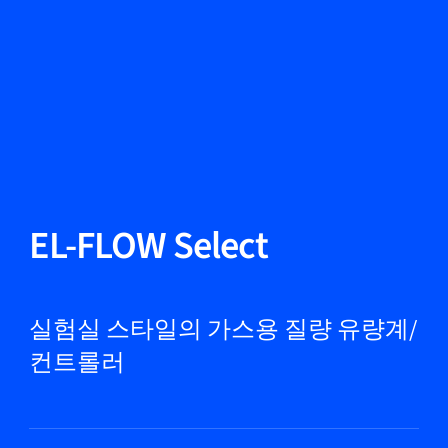
언어 변경
닫기
뒤로
뒤로
찾기...
KO
제품
EL-FLOW Select
마켓
실험실 스타일의 가스용 질량 유량계/
컨트롤러
서비스 및 지원