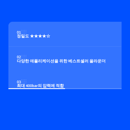
01
정밀도 ★★★★☆
02
다양한 애플리케이션을 위한 베스트셀러 올라운더
03
최대 400bar의 압력에 적합
04
멀티 유체/멀티 범위 기능(옵션)