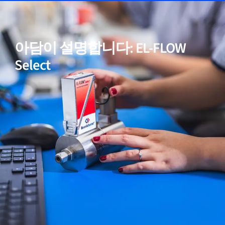
05
고순도 및 저 ΔP 응용을 위한 모델 포함
아담이 설명합니다: EL-FLOW
06
입증된 성능
Select