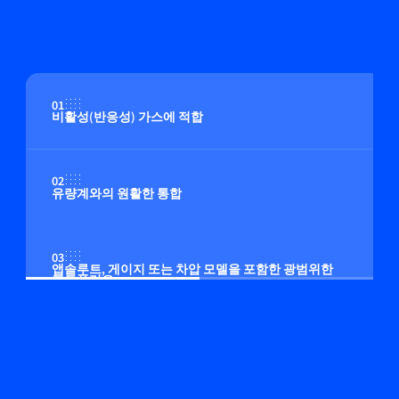
01
비활성(반응성) 가스에 적합
02
유량계와의 원활한 통합
03
앱솔루트, 게이지 또는 차압 모델을 포함한 광범위한
포트폴리오
04
고객 프로세스에 맞게 조정 가능한 제어