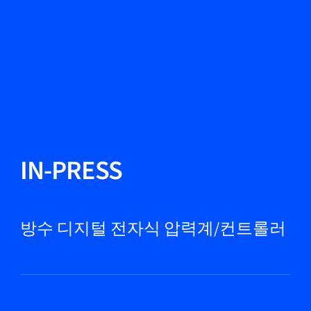
언어 변경
닫기
뒤로
뒤로
찾기...
KO
제품
IN-PRESS
마켓
방수 디지털 전자식 압력계/컨트롤러
서비스 및 지원