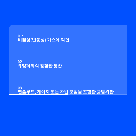
01
비활성(반응성) 가스에 적합
02
유량계와의 원활한 통합
03
앱솔루트, 게이지 또는 차압 모델을 포함한 광범위한
포트폴리오
04
고객 프로세스에 맞게 조정 가능한 제어