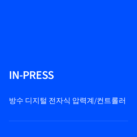
언어 변경
닫기
뒤로
뒤로
찾기...
KO
제품
IN-PRESS
마켓
방수 디지털 전자식 압력계/컨트롤러
서비스 및 지원