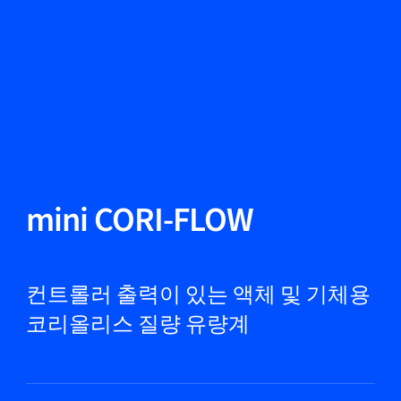
언어 변경
닫기
뒤로
뒤로
찾기...
KO
제품
mini CORI-FLOW
마켓
컨트롤러 출력이 있는 액체 및 기체용
코리올리스 질량 유량계
서비스 및 지원