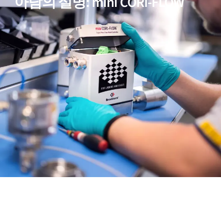
아담의 설명: mini CORI-FLOW
06
멀티 파라미터 기능