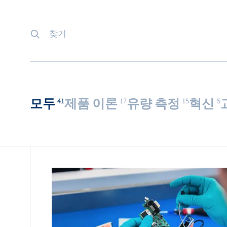
Bronkhorst
연락하기
모두
제품 이론
유량 측정
혁신
41
17
15
5