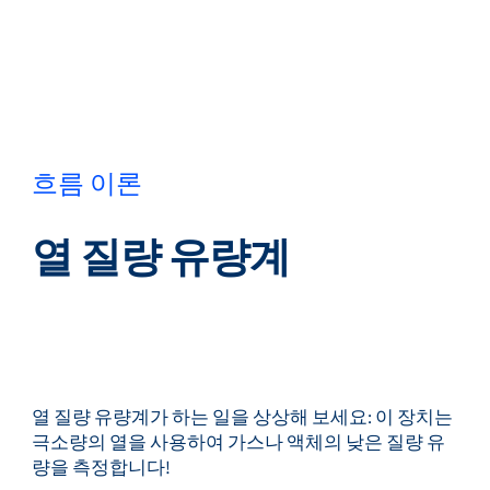
뒤로
언어 변경
닫기
뒤로
흐름 이론
열 질량 유량계
찾기...
KO
제품
열 질량 유량계가 하는 일을 상상해 보세요: 이 장치는
극소량의 열을 사용하여 가스나 액체의 낮은 질량 유
마켓
량을 측정합니다!