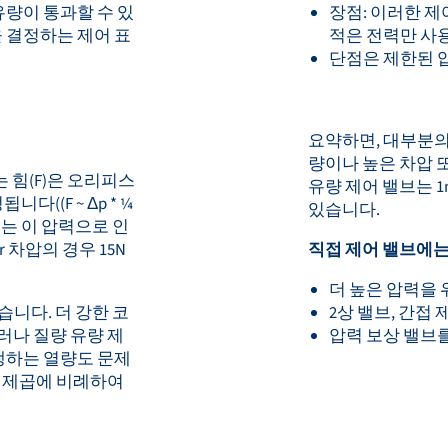
량이 통과할 수 있
장점: 이러한 
 결정하는 제어 표
적은 전력만 사
단점은 제한된 
요약하면, 대부분의
량이나 높은 차압 
 힘(F)은 오리피스
유량 제어 밸브는 1m
다((F ~ Δp * ¼
있습니다.
브는 이 압력으로 인
 차압의 경우 15N
직접 제어 밸브에는
더 높은 압력을 
습니다. 더 강한 코
2상 밸브, 간접 
러나 질량 유량 제
압력 보상 밸브
생하는 열량도 문제
의 제곱에 비례하여