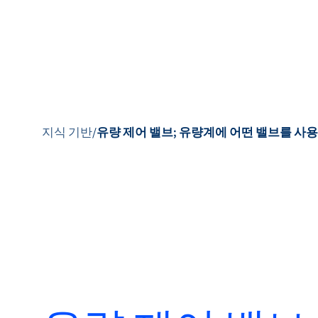
지식 기반
/
유량 제어 밸브; 유량계에 어떤 밸브를 사
제품
마켓
서비스 및 지원
플로우 아카데
미