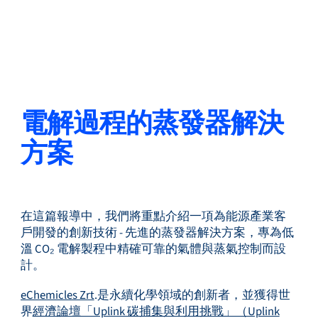
返回
更改語言
關閉
返回
電解過程的蒸發器解決
方案
搜尋...
ZH
在這篇報導中，我們將重點介紹一項為能源產業客
產品
戶開發的創新技術 - 先進的蒸發器解決方案，專為低
溫 CO₂ 電解製程中精確可靠的氣體與蒸氣控制而設
計。
應用領域
eChemicles Zrt
.是永續化學領域的創新者，並獲得世
界
經濟論壇「Uplink 碳捕集與利用挑戰」（Uplink