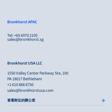
Bronkhorst APAC
Tel: +65 6970 2105
sales@bronkhorst.sg
Bronkhorst USA LLC
1550 Valley Center Parkway Ste, 100
PA 18017 Bethlehem
+1 610 866 6750
sales@bronkhorstusa.com
查看附近的辦公室