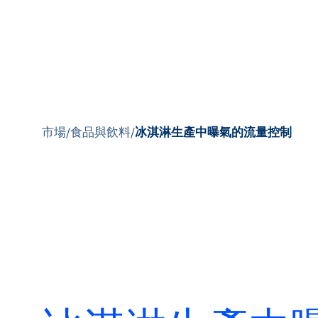
市場
/
食品與飲料
/
冰淇淋生產中曝氣的流量控制
產品
應用領域
服務與支援
培訓與學習
關於柏朗豪斯