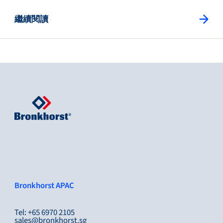
繼續閱讀
Bronkhorst APAC
Tel: +65 6970 2105
sales@bronkhorst.sg