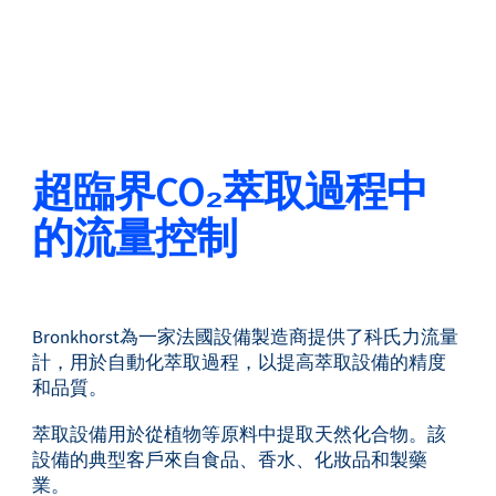
返回
更改語言
關閉
返回
超臨界CO₂萃取過程中
的流量控制
搜尋...
ZH
Bronkhorst為一家法國設備製造商提供了科氏力流量
產品
計，用於自動化萃取過程，以提高萃取設備的精度
和品質。
萃取設備用於從植物等原料中提取天然化合物。該
應用領域
設備的典型客戶來自食品、香水、化妝品和製藥
業。