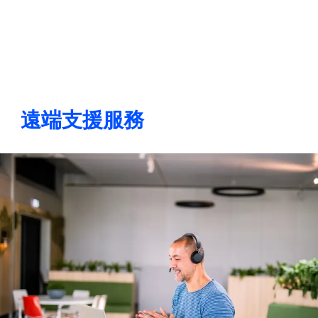
返回
更改語言
關閉
返回
遠端支援服務
搜尋...
ZH
產品
應用領域