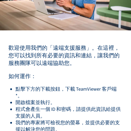
服務與支援
培訓與學習
歡迎使用我們的「遠端支援服務」。在這裡，
您可以找到所有必要的資訊和連結，讓我們的
服務團隊可以遠端協助您。
關於柏朗豪斯特
如何運作：
點擊下方的下載按鈕，下載 TeamViewer 客戶端
*。
開啟檔案並執行。
程式會產生一個 ID 和密碼，請提供此資訊給提供
聯絡我們
支援的人員。
我們的專家將可檢視您的螢幕，並提供必要的支
援以解決您的問題。